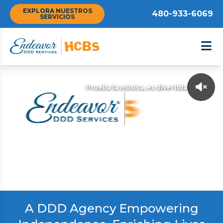
EXPLORA NUESTROS
480-933-6069
SERVICIOS
Prueba la música, es divertida
A DDD Agency Empowering